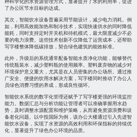
种科学化的水资源管理方式，显著提升了水的利用率，促进
了办公区节水目标的达成。
其次，智能饮水设备普遍采用节能设计，减少电力消耗。例
如，利用高效能加热和制冷技术，实现快速供水的同时降低
能耗，同时支持定时开关机和待机模式，最大限度减少不必
要的电力浪费。这些技术创新不仅降低了运营成本，还帮助
写字楼整体降低碳排放，契合绿色建筑的能效标准。
此外，升级后的系统通常配备智能水质净化功能，能够替代
传统瓶装水，减少塑料瓶的使用频率。塑料废弃物的减少对
环境保护意义重大，尤其是在人员密集的办公场所。通过推
广安全、便捷的饮用水解决方案，写字楼同时推动了办公人
员绿色消费习惯的养成，形成良性循环。
智能饮水系统的数字化管理还赋予了写字楼更强的环境监控
能力。数据汇总与分析功能让管理者可以准确掌握用水趋
势，及时调整水源配置和维护策略，从而避免资源浪费和设
备老化问题。以中投国际为例，该办公大楼通过引入先进智
能饮水设备，实现了水资源的高效利用和环保指标的持续优
化，显著提升了绿色办公环境的品质。